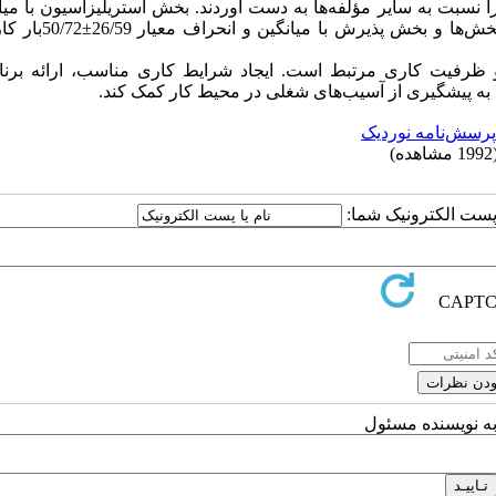
ین و انحراف معیار 26±49/92 کمترین نمره را نسبت به سایر مؤلفه‌ها به دست آوردند. بخش استریلیزاسیون با 
انحراف معیار 24/86 ± 67/41 بار کاری ذهنی بالاتری نسبت به سای
 و ظرفیت کاری مرتبط است. ایجاد شرایط کاری مناسب، ارائه برنام
د به پیشگیری از آسیب‌های شغلی در محیط کار کمک کند.
پرسش‌نامه نوردیک
مشاهده)
ا پست الکترونیک شما:
به نویسنده مسئول