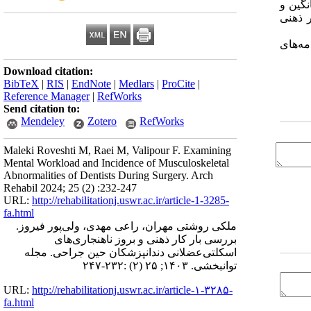
میانگین و
ر بخش‌ها و بخش پذیرش با میانگین و انحراف معیار 26/59±‌50/72بار کار ذهنی
ه‌های
Download citation:
BibTeX
|
RIS
|
EndNote
|
Medlars
|
ProCite
|
Reference Manager
|
RefWorks
Send citation to:
Mendeley
Zotero
RefWorks
Maleki Roveshti M, Raei M, Valipour F. Examining
Mental Workload and Incidence of Musculoskeletal
Abnormalities of Dentists During Surgery. Arch
Rehabil 2024; 25 (2) :232-247
URL:
http://rehabilitationj.uswr.ac.ir/article-1-3285-
fa.html
ملکی روشتی مهران، راعی مهدی، ولی‌پور فیروز.
بررسی بار کار ذهنی و بروز ناهنجاری‌های
اسکلتی‌عضلانی دندانپزشکان حین جراحی. مجله
توانبخشی. ۱۴۰۳; ۲۵ (۲) :۲۳۲-۲۴۷
URL:
http://rehabilitationj.uswr.ac.ir/article-۱-۳۲۸۵-
fa.html