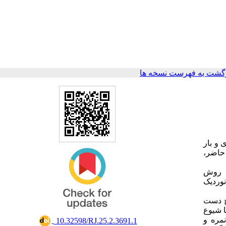
گشت به فهرست نسخه ها
 و بار
العه حاضر،
م گرفت. روش
‌ها از ابزار NASA-TLX و پرسش‌نامه نوردیک
ه گردن 3/01، شانه چپ 11/76، شانه راست 13/74، آرنج راست 9/23 ، آرنج چپ 6/56، مچ دست
ن و سابقه کاری با شیوع
 میانگین نمره و انحراف معیار 22/16±‌74/15بیشترین نمره و
‎ 10.32598/RJ.25.2.3691.1