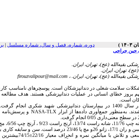
دوره، شماره، فصل و سال، شماره مسلسل
|
بر
ن حین جراحی
firouzvalipour@mail.com
ن مشکلات سلامت شغلی در دندانپزشکان است. پوسچرهای نامناسب کاری
جر به ناهنجاری اسکلتی‌عضلانی می‌شوند‌، 2 عامل مهم بروز خطای انسانی در عملیات دندانپزشکی هستند. هدف مط
کان است.
این مطالعه، یک مطالعه توصیفی‌مقطعی است که در سال 1400 در بیمارستان دندانپزشکی شهید شکری انجا
نمونه‌گیری به‌صورت نمونه‌گیری هدفمند بود و 42 نفر وارد مطالعه شدند. به‌منظور جمع‌آوری داده
نتایج نشان داد میانگین درصد اختلالات در ناحی
راست 28، مچ دست چپ 25/06، ناحیه فوقانی پشت 20/1، کمر13/8، باسن و ران 17/1، زانو 26و مچ پا 23/46 درصد است. س
اختلالات اسکلتی‌عضلانی رابطه معنی‌داری داشت (P<0/05). مؤلفه سعی و تلاش با