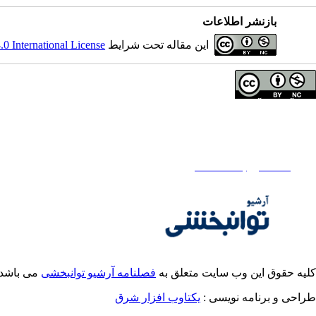
بازنشر اطلاعات
این مقاله تحت شرایط
 International License
تمامی آثار مجله آرشیو توانبخشی تحت مجوز Attribution-NonCommercial 4.0 هستند.
تماس با ما
فصلنامه آرشیو توانبخشی
تلفن دفتر فصلنامه:
02171732812
تلفن ناشر : 02145355555 - 02145355000
ایمیل:
rehabilitationj@gmail.com
کلیه حقوق این وب سایت متعلق به
فصلنامه آرشیو توانبخشی
می باشد.
طراحی و برنامه نویسی :
یکتاوب افزار شرق