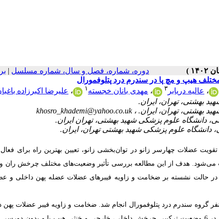
دوره، شماره، فصل و سال، شماره مسلسل
|
بر
ختلف هیپ و مچ پا در سندرم درد پتلوفمورال
۱
۳
،
عالیه دریابر
،
مهدی بانان خجسته
،
علیرضا اکبرزاده باغبا
khosro_khademi@yahoo.co.uk
قویت عضلات چهارسر زانو در توان‌بخشی زانو، تعیین بهترین راه برای فعال‌
سوب می‌شود. هدف از این مطالعه بررسی تأثیر وضعیت‌های مختلف چرخش ران و 
ا در حالت نشسته بر ضخامت و زاویه فیبرهای عضلات عضله پهن داخلی و عض
ین مطالعه شبه تجربی بر روی 40 فرد، 20نفر گروه سالم و 20نفر گروه سندرم درد پتلوفمورال انجام شد. ضخامت و زاویه فیبر عضلات 
خارجی با استفاده از اولتراسونوگرافی حین مانور حداکثری صاف بالا آوردن پا در 6 وضعیت ترکیبی چرخش داخلی، خارجی و خنثی هیپ با و بدو