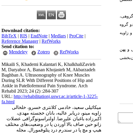
 نداشت (P<0/05). در مقایسه درون گروهی،
و گروه
Download citation:
و زاویه
BibTeX
|
RIS
|
EndNote
|
Medlars
|
ProCite
|
Reference Manager
|
RefWorks
Send citation to:
 و پهن
Mendeley
Zotero
RefWorks
ن‌بخشی
Mikaili S, Khademi Kalantari K, KhalkhaliZavieh
M, Daryabor A, Banan Khojasteh M, Akbarzadeh
Baghban A. Ultrasonography of Knee Muscles
During SLR With Different Positions of Hip and
Ankle in Patellofemoral Pain Syndrome. Arch
Rehabil 2023; 24 (2) :284-307
URL:
http://rehabilitationj.uswr.ac.ir/article-1-3225-
fa.html
میکائیلی سعید، خادمی کلانتری خسرو، خلخالی
زاویه مینو، دریابر عالیه، بانان خجسته مهدی،
اکبرزاده باغبان علیرضا. اولتراسونوگرافی عضلات
زانو حین صاف بالا آوردن پا در وضعیت‌های مختلف
هیپ و مچ پا در سندرم درد پتلوفمورال. مجله