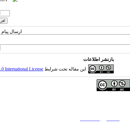
ارسال پیام 
بازنشر اطلاعات
این مقاله تحت شرایط
 International License
تمامی آثار مجله آرشیو توانبخشی تحت مجوز Attribution-NonCommercial 4.0 هستند.
تماس با ما
فصلنامه آرشیو توانبخشی
تلفن دفتر فصلنامه:
02171732812
تلفن ناشر : 02145355555 - 02145355000
ایمیل:
rehabilitationj@gmail.com