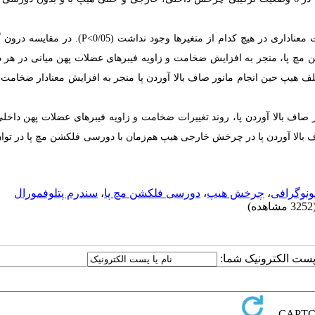
در مقایسه بین گروهی، در حالت‌های مختلف صاف بالا آوردن پا، تفاوت معناداری در هیچ کدام از متغیرها وجود
 پا، منجر به افزایش ضخامت و زاویه فیبرهای عضلات پهن میانی در هر د
مختلف هیپ حین انجام مانور صاف بالا آوردن پا منجر به افزایش معنادار ضخامت 
صاف بالا آوردن پا، روند تغییرات ضخامت و زاویه فیبرهای عضلات پهن داخلی
ف بالا آوردن پا در چرخش خارجی هیپ هم‌زمان با دورسی فلکشن مچ پا در توا
ونوگرافی
،
چرخش هیپ
،
دورسی فلکشن مچ پا
،
سندرم پتلوفمورال
مشاهده)
ا پست الکترونیک شما: