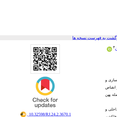
گشت به فهرست نسخه ها
۴
ن
سازی و
انقباض
له پهن
پهن داخلی و
‎ 10.32598/RJ.24.2.3670.1
ن دورسی فلکشن