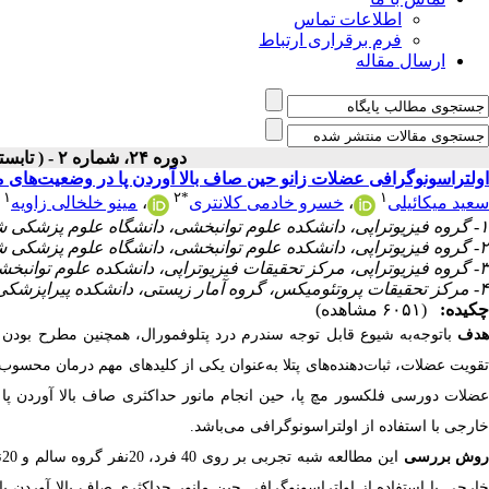
اطلاعات تماس
فرم برقراری ارتباط
ارسال مقاله
دوره ۲۴، شماره ۲ - ( تابستان ۱۴۰۲ )
اولتراسونوگرافی عضلات زانو حین صاف بالا آوردن پا در وضعیت‌های م
۱
۲
*
۱
سعید میکائیلی
،
خسرو خادمی کلانتری
،
مینو خلخالی زاویه
۱- گروه فیزیوتراپی، دانشکده علوم توانبخشی، دانشگاه علوم پزشکی شهید بهشتی، تهران، ایران.
۲- گروه فیزیوتراپی، دانشکده علوم توانبخشی، دانشگاه علوم پزشکی شهید بهشتی، تهران، ایران. ،
۳- گروه فیزیوتراپی، مرکز تحقیقات فیزیوتراپی، دانشکده علوم توانبخشی، دانشگاه علوم پزشکی شهید بهشتی، تهران ایران.
۴- مرکز تحقیقات پروتئومیکس، گروه آمار زیستی، دانشکده پیراپزشکی، دانشگاه علوم پزشکی شهید بهشتی تهران، ایران.
چکیده:
(۶۰۵۱ مشاهده)
هدف
باتوجه‌به شیوع قابل توجه سندرم درد پتلوفمورال، همچنین مطرح بودن ت
تقویت عضلات، ثبات‌دهنده‌های پتلا به‌عنوان یکی از کلیدهای مهم درمان مح
عضلات دورسی فلکسور مچ پا، حین انجام مانور حداکثری صاف بالا آوردن پ
خارجی با استفاده از اولتراسونوگرافی می‌باشد.
وش بررسی
ا