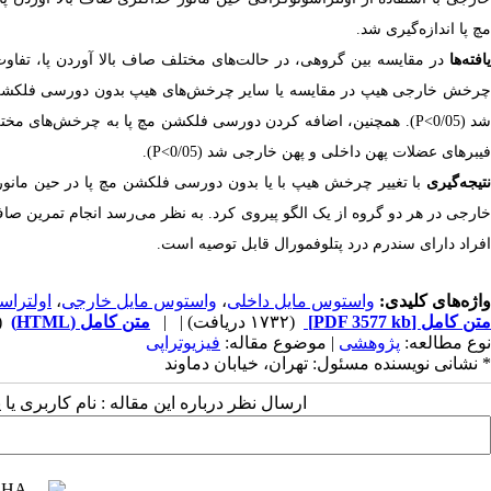
مچ پا اندازه‌گیری شد.
افته‌ها
چرخش خارجی هیپ در مقایسه یا سایر چرخش‌های هیپ بدون دورسی فلکشن مچ
شد (P<0/05). همچنین، اضافه کردن دورسی فلکشن مچ پا به چرخش‌های 
فیبرهای عضلات پهن داخلی و پهن خارجی شد (P<0/05).
تیجه‌گیری
با تغییر چرخش هیپ با یا بدون دورسی فلکشن مچ پا در حین مانور 
خارجی در هر دو گروه از یک الگو پیروی کرد. به نظر می‌رسد انجام تمرین صا
افراد دارای سندرم درد پتلوفمورال قابل توصیه است.
واژه‌های کلیدی:
واستوس مایل داخلی
،
واستوس مایل خارجی
،
اولتراس
متن کامل
[PDF 3577 kb]
(۱۷۳۲ دریافت)
| |
متن کامل (HTML)
(3252 
نوع مطالعه:
پژوهشی
| موضوع مقاله:
فیزیوتراپی
* نشانی نویسنده مسئول: تهران، خیابان دماوند
ارسال نظر درباره این مقاله : نام کاربری ی