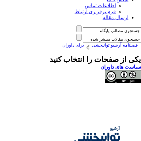
اطلاعات تماس
فرم برقراری ارتباط
ارسال مقاله
فصلنامه آرشیو توانبخشی
برای داوران
یکی از صفحات را انتخاب کنید
سیاست های داوران
تمامی آثار مجله آرشیو توانبخشی تحت مجوز Attribution-NonCommercial 4.0 هستند.
تماس با ما
فصلنامه آرشیو توانبخشی
تلفن دفتر فصلنامه:
02171732812
تلفن ناشر : 02145355555 - 02145355000
ایمیل:
rehabilitationj@gmail.com