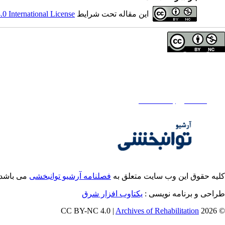
این مقاله تحت شرایط
 International License
تمامی آثار مجله آرشیو توانبخشی تحت مجوز Attribution-NonCommercial 4.0 هستند.
تماس با ما
فصلنامه آرشیو توانبخشی
تلفن دفتر فصلنامه:
02171732812
تلفن ناشر : 02145355555 - 02145355000
ایمیل:
rehabilitationj@gmail.com
کلیه حقوق این وب سایت متعلق به
فصلنامه آرشیو توانبخشی
می باشد.
طراحی و برنامه نویسی :
یکتاوب افزار شرق
Archives of Rehabilitation
© 2026 CC BY-NC 4.0 |