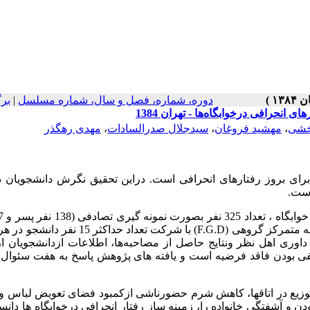
دوره، شماره، فصل و سال، شماره مسلسل
|
بر
نحرافی درخوابگاه‌ها - تهران 1384
بخشی
،
مهشید فروغان
،
سیدجلال صدرالسادات
،
مهدی رهگذر
ای بروز رفتارهای انحرافی است. دراین تحقیق نگرش دانشجویان د
است.
دختر) انتخاب و ابتدا با دانشجویان خوابگاهها در محل هرخوابگاه، مصاحبه متمرکز گروهی (F.G.D) با شرکت
داوری اهل نظر ونتایج حاصل از مصاحبه‌ها، اطلاعات ازدانشجویان 
فی بودن فاقد فرضیه است و یافته های پژوهش پاسخ به هفت سئوال
 توزیع در اتاقها، کاهش شرم حضورناشی ازکمبود فضای تعویض لباس 
 و آشفتگی خانواده را، زمینه ساز رفتار انحرافی درخوابگاه ها دانست