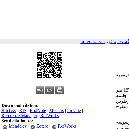
گشت به فهرست نسخه ها
رمورد
ازجمع تعداد 2014 نفر دانشجویان پسرودختر مقیم در10خوابگاه ، تعداد 325 نفر بصورت نمونه گیری تصادفی (138 نفر پسر و 187 نفر
 تعداد حداکثر 15 نفر دانشجو در هر جلسه
ازطریق
Download citation:
 مطرح
BibTeX
|
RIS
|
EndNote
|
Medlars
|
ProCite
|
Reference Manager
|
RefWorks
Send citation to:
وسوسه
Mendeley
Zotero
RefWorks
ه و از