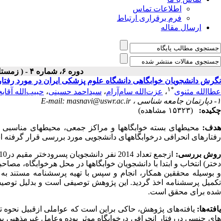
اطلاعات تماس
فرم برقراری ارتباط
ارسال مقاله
دوره ۶، شماره ۴ - ( زمستان ۱۳۸۴ )
نگرش دانشجویان خوابگاهی دانشگاه علوم پزشکی ایران در مورد رفتارهای ا
۱
*
عطاالله مثنوی
،
عزت‌الله سام‌آرام
،
سیداحمد حسینی
،
حبیب‌الله آقا
۱- دپارتمان جامعه شناسی ،
E-mail: masnavi@uswr.ac.ir
چکیده:
(۱۵۳۲۳ مشاهده)
هدف:
محیطهای بسته خوابگاهها و مراکز جمعی، محیطهای مناسبی بر
رفتارهای انحرافی درخوابگاههای دانشجویی مورد بررسی قرار گرفته 
وش بررسی:
و بوسیله محققین همکار، انجام و سپس با تهیه پرسشنامه مستند به 
تکمیل پرسشنامه اخذ گردید. این پژوهش توصیفی است و بدلیل توصی
شده برای محقق است.
یافته‌ها:
یافته‌های پژوهش، حاکی براین است که عواملی ازقبیل نحوه
های جنسی دررفتار انحرافی درخوابگاه موثر بوده وعامل غیرمذهبی بودن