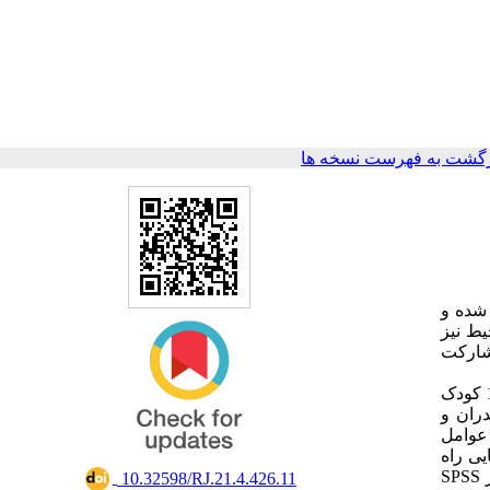
گشت به فهرست نسخه ها
شده و
ط نیز
شارکت
در این پژوهش مقطعی، جامعه مورد مطالعه کودکان دارای اختلال طیف فلج مغزی و والدین آنان بودند که از میان آن‌ها، 116 کودک
هران، مازندران و
عوامل
ی راه
رفتن و از مقیاس سطح‌شناختی اسپارکل، برای تخمین سطح هوشی استفاده شد. از ضریب همبستگی پیرسون و رگرسیون خطی نرم‌افزار SPSS
‎ 10.32598/RJ.21.4.426.11