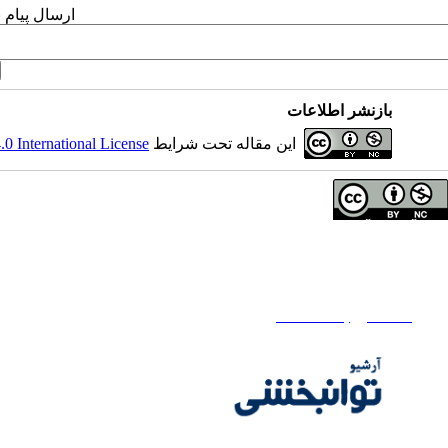
ارسال پیام 
بازنشر اطلاعات
این مقاله تحت شرایط
 International License
تمامی آثار مجله آرشیو توانبخشی تحت مجوز Attribution-NonCommercial 4.0 هستند.
تماس با ما
فصلنامه آرشیو توانبخشی
تلفن دفتر فصلنامه:
02171732812
تلفن ناشر : 02145355555 - 02145355000
ایمیل:
rehabilitationj@gmail.com