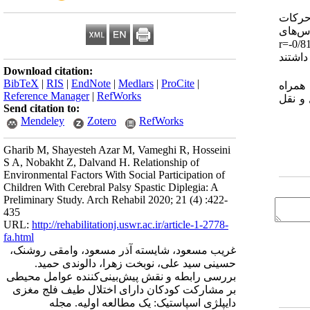
 طبقه‌بندی حرکات
ده‌مقیاس‌های
 داشتند (0/01>‌P). بخش محیط فیزیکی دارای بالاترین همبستگی با مشارکت بود (0/01>r=-0/811 ،
ینی مشارکت نقش داشتند
Download citation:
BibTeX
|
RIS
|
EndNote
|
Medlars
|
ProCite
|
همراه
Reference Manager
|
RefWorks
 و نقل
Send citation to:
Mendeley
Zotero
RefWorks
Gharib M, Shayesteh Azar M, Vameghi R, Hosseini
S A, Nobakht Z, Dalvand H. Relationship of
Environmental Factors With Social Participation of
Children With Cerebral Palsy Spastic Diplegia: A
Preliminary Study. Arch Rehabil 2020; 21 (4) :422-
435
URL:
http://rehabilitationj.uswr.ac.ir/article-1-2778-
fa.html
غریب مسعود، شایسته آذر مسعود، وامقی روشنک،
حسینی سید علی، نوبخت زهرا، دالوندی حمید.
بررسی رابطه و نقش پیش‌بینی‌کننده عوامل محیطی
بر مشارکت کودکان دارای اختلال طیف فلج مغزی
دایپلژی اسپاستیک: یک مطالعه اولیه. مجله