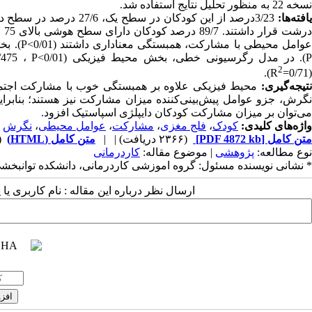
نسخه 22 به منظور تحلیل نتایج استفاده شد.
افته‌ها:
2
).
(0/71=R
نتیجه‌گیری:
محیط فیزیکی علاوه بر همبستگی خوب با مشارکت اجتماع
نگرش، جزو عوامل پیش‌بینی‌کننده میزان مشارکت نیز هستند؛ بنابرا
می‌توان بر میزان مشارکت کودکان دایپلژی اسپاستیک افزود.
واژه‌های کلیدی:
کودک
،
فلج مغزی
،
مشارکت
،
عوامل محیطی
،
نگرش
متن کامل
[PDF 4872 kb]
(۲۳۶۶ دریافت)
| |
متن کامل (HTML)
(3348 
نوع مطالعه:
پژوهشی
| موضوع مقاله:
کاردرمانی
* نشانی نویسنده مسئول: گروه اموزشی کاردرمانی، دانشکده توانبخشی
ارسال نظر درباره این مقاله : نام کاربری ی