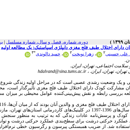
دوره، شماره، فصل و سال، شماره مسلسل
|
بر
 دارای اختلال طیف فلج مغزی دایپلژی اسپاستیک: یک مطالعه اولیه
۳
*
۲
۲
 علی حسینی
،
زهرا نوبخت
،
حمید دالوندی
hdalvand@sina.tums.ac.ir
ودکی و یک وضعیت رشدی عصبی است که در مراحل اولیه زندگی شروع 
زان مشارکت کودک دارای اختلال طیف فلج مغزی تأثیرگذار است، محی
لعه بررسی رابطه و نقش پیش‌بینی‌کننده عوامل محیطی بر میزان م
دایپلژی اسپاستیک و والدین آن‌ها به روش نمونه‌گیری در دسترس در سال‌های 1396-1397 در کلینیک‌های کاردرمانی استان‌های ت
یط کودک و پرسش‌نامه عادات زندگی که به ترتیب به منظور سنجش 
 عملکرد حرکتی درشت برای سطح‌بندی عملکرد حرکتی درشت و توانای