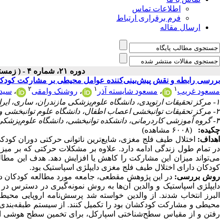
اطلاعات تماس
فرم برقراری ارتباط
ارسال مقاله
دوره ۲۱، شماره ۴ - ( زمستان ۱۳۹۹ )
بررسی رابطه و نقش پیش‌بینی‌کننده عوامل محیطی بر مشارکت کودکان
۲
۱
۱
مسعود غریب
،
مسعود شایسته آذر
،
روشنک وامقی
،
سید
۱- مرکز تحقیقات ارتوپدی، دانشگاه علوم‌پزشکی مازندران، ساری، ایران.
۲- مرکز تحقیقات توانبخشی اعصاب اطفال، دانشگاه علوم توانبخشی و سلامت اجتماعی، تهران، ایران.
۳- گروه آموزشی کاردرمانی، دانشکده توانبخشی، دانشگاه علوم‌پزشکی تهران، تهران، ایران. ،
چکیده:
(۶۰۰۸ مشاهده)
هداف:
اختلال طیف فلج مغزی، شایع‌ترین ناتوانی حرکتی دوران ک
در تمام طول زندگی ادامه دارد. علاوه بر مشکلات حرکتی که بر می
می‌تواند میزان این مشارکت را کاهش یا افزایش دهد. هدف این مطا
کودکان دارای اختلال طیف فلج مغزی دایپلژی اسپاستیک بود.
وش بررسی:
البرز انتخاب شدند. از والدین خواسته شد پرسش‌نامه اروپایی مح
محیطی و مشارکت کودکشان بود را تکمیل کنند. از سیستم طبقه‌بندی