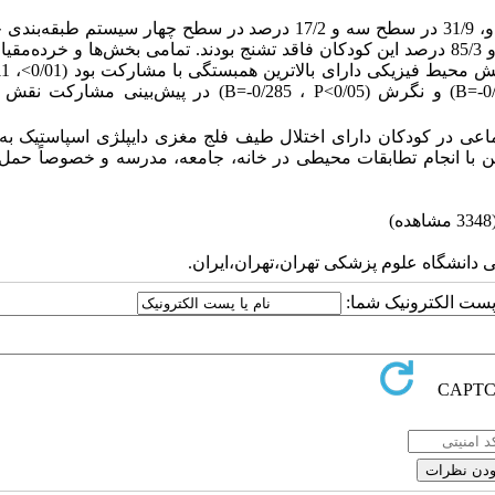
3/23درصد از این کودکان در سطح یک، 27/6 درصد در سطح دو، 31/9 در سطح سه و 17/2 درصد در سطح چهار سیستم
درشت قرار داشتند. 89/7 درصد کودکان دارای سطح هوشی بالای 75 و 85/3 درصد این کودکان فاقد تشنج بودند. تمامی بخش‌ها و خر
عوامل محیطی با مشارکت، همبستگی معناداری
P). در مدل رگرسیونی خطی، بخش محیط فیزیکی (0/01>B=-0/475 ، P) و نگرش (0/05>B=-0/285 ، P) در پیش‌ب
ی در کودکان دارای اختلال طیف فلج مغزی دایپلژی اسپاستیک به 
ین با انجام تطابقات محیطی در خانه، جامعه، مدرسه و خصوصاً حمل
مشاهده)
 دانشگاه علوم پزشکی تهران،تهران،ایران.
ا پست الکترونیک شما: