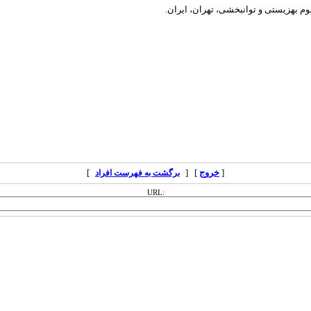
وم بهزیستی و توانبخشی، تهران، ایران.
[
خروج
] [
]
برگشت به فهرست افراد
URL: