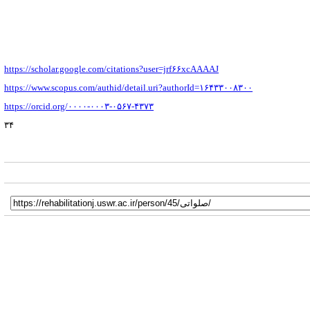
https://scholar.google.com/citations?user=jrf۶۶xcAAAAJ
https://www.scopus.com/authid/detail.uri?authorId=۱۶۴۳۳۰۰۸۳۰۰
https://orcid.org/۰۰۰۰-۰۰۰۳-۰۵۶۷-۴۳۷۳
۳۴