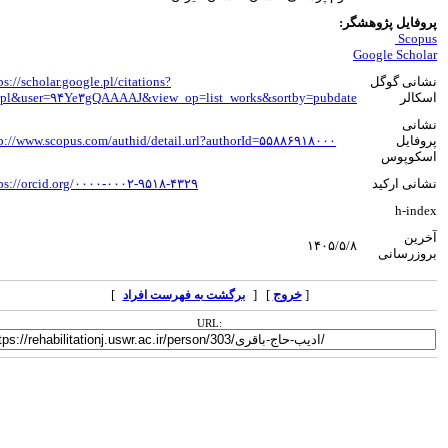
فایل پژوهشگر:
Sco
Google Scho
نی گوگل
https://scholar.google.pl/citations?
الر
hl=pl&user=۹۴Ye۳gQAAAAJ&view_op=list_works&sortby=pubdate
نی
ایل
http://www.scopus.com/authid/detail.url?authorId=۵۵۸۸۶۹۱۸۰۰۰
وپوس
ی ارکید
https://orcid.org/۰۰۰۰-۰۰۰۲-۹۵۱۸-۴۳۲۹
۳۰
h-in
ین
۱۴۰۵/۵/۸
زرسانی
[
خروج
] [
]
برگشت به فهرست افراد
URL: