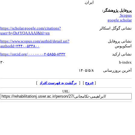
ایران.
پروفایل پژوهشگر:
Scopus
google scholar
نشانی گوگل اسکالر
https://scholar.google.com/citations?
user=byDs۶YQAAAAJ&hl=en
نشانی پروفایل
https://www.scopus.com/authid/detail.uri?
اسکوپوس
authorId=۲۴۴۰۰۵۳۴۸۰۰
نشانی ارکید
https://orcid.org/۰۰۰۰-۰۰۰۲-۵۸۵۵-۸۴۳۲
۳۰
h-index
آخرین بروزرسانی
۱۴۰۵/۵/۸
[
خروج
] [
]
برگشت به فهرست افراد
URL: