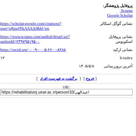
پروفایل پژوهشگر:
Scopus
Google Scholar
نشانی گوگل اسکالر
https://scholar.google.com/citations?
user=gKna۶FkAAAAJ&hl=en
نشانی پروفایل
https://www.scopus.com/authid/detail.uri?
اسکوپوس
authorId=۲۳۹۷۹۵۱۹۵۰۰
نشانی ارکید
https://orcid.org/۰۰۰۹-۰۰۰۵-۶۶۰۰-۸۲۸۸
۱۲
h-index
آخرین بروزرسانی
۱۴۰۵/۵/۸
[
خروج
] [
]
برگشت به فهرست افراد
URL: