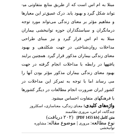
مبتلا به ام اس است که از طریق منابع متفاوتی می­
تواند شکل گیرد و بهبود یابد. درک عمیق‌تر این معیارها
و مفاهیم مؤثر بر معنای زندگی می‌تواند مورد توجه
درمانگران و سیاست­گذاران حوزه توانبخشی بیماران
مبتلا به ام اس قرار گیرد و نیز مبنای طراحی
مداخلات روان‌شناختی در جهت شکل­دهی و بهبود
معنای زندگی بیماران مذکور قرار گیرد. همچنین برایند
یافته­ها در رابطه با مداخلات انجام­ گرفته در جهت
بهبود معنای زندگی بیماران مذکور مؤثر بودن آن­ها را
می­ رساند اما با توجه به تمرکز این مداخلات در
کشور ایران ضرورت انجام مطالعات در دیگر کشورها
با فرهنگ­های متفاوت احساس می­شود.
واژه‌های کلیدی:
،
،
معنای زندگی
معناسازی
اسکلروز
،
،
چندگانه
ام اس
مروری نظام­مند
(۲۰۲ دریافت)
متن کامل
[PDF 1455 kb]
نوع مطالعه:
| موضوع مقاله:
مروری
مشاوره
توانبخشی