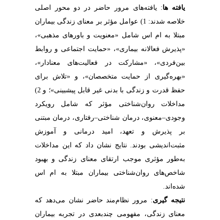
یافته ­ها
: یافته‌های مرور حاضر در دو محور اصلی
خلاصه شدند: 1)
عوامل مؤثر بر معنای زندگی بیماران
مبتلا به ام ‌اس شامل «معنویت و باورهای مذهبی»،
«پذیرش فعالانه بیماری»، «حمایت اجتماعی و روابط
بین‌فردی»، «مشارکت در فعالیت‌های معنادار»،
«بهره‌گیری از حمایت متخصصان»، و «تلاش برای
حفظ قدرت و زندگی با بدنی غیر قابل پیش­بینی»؛ و 2)
مداخلات روان‌شناختی مؤثر که شامل رویکرد
وجودی
–
معنوی، درمان شناختی
–رفتاری، درمان مبتنی
بر پذیرش و تعهد، امید درمانی و آموزش
مثبت‌اندیشی بودند. نتایج نشان داد که این مداخلات
به‌طور مؤثری موجب ارتقای معنای زندگی و بهبود
شاخص‌های روان‌شناختی بیماران مبتلا به ام ‌اس
شده‌اند.
نتیجه­ گیری
: مرور نظام‌مند حاضر نشان می‌دهد که
معنای زندگی، مفهومی چندبعدی در تجربه بیماران