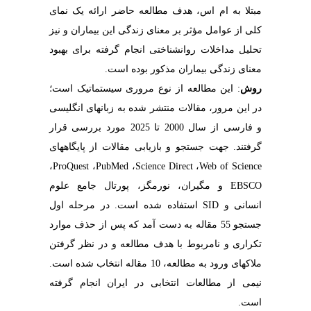
مبتلا به ام اس، هدف مطالعه حاضر ارائه یک نمای
کلی از عوامل مؤثر بر معنای زندگی این بیماران و نیز
تحلیل مداخلات روان­شناختی انجام گرفته برای بهبود
معنای زندگی بیماران مذکور بوده است.
روش
: این مطالعه از نوع مروری سیستماتیک است؛
در این مرور، مقالات منتشر شده به زبان­های انگلیسی
و فارسی از سال 2000 تا 2025 مورد بررسی قرار
گرفتند. جهت جستجو و بازیابی مقالات از پایگاه­های
،
ProQuest
،
PubMed
،
Science Direct
،
Web of Science
EBSCO
و مگیران، نورمگز، پورتال جامع علوم
انسانی و
SID
استفاده شده است. در مرحله اول
جستجو 55 مقاله به دست آمد که پس از حذف موارد
تکراری و نامربوط با هدف مطالعه و در نظر گرفتن
ملاک­های ورود به مطالعه، 10 مقاله انتخاب شده است.
نیمی از مطالعات انتخابی در ایران انجام گرفته
است.