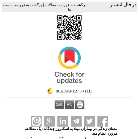
درحال انتشار
|
برگشت به فهرست مقالات
برگشت به فهرست نسخه
ها
‎ 10.32598/RJ.27.3.4133.1
معنای زندگی در بیماران مبتلا به اسکلروز چندگانه؛ یک مطالعه
مروری نظام مند
۱
۲
*
۱