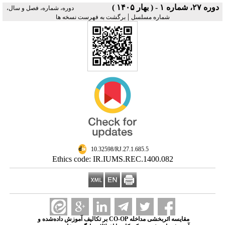
دوره ۲۷، شماره ۱ - ( بهار ۱۴۰۵ )
دوره، شماره، فصل و سال،
|
شماره مسلسل
برگشت به فهرست نسخه ها
‎ 10.32598/RJ.27.1.685.5
Ethics code: IR.IUMS.REC.1400.082
مقایسه اثربخشی مداخله CO-OP بر تکالیف آموزش داده‌شده و