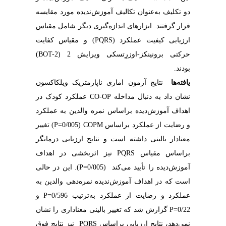
دو تکلیف به‌عنوان تکالیف آموزش‌ندیده مورد مقایسه
قرار گرفتند. ابزارهای اندازه‌گیری دیگر شامل مقیاس
ارزیابی کیفیت عملکرد (PQRS) و مقیاس کفایت
حرکتی برونینکز-اوزرِتسکی ویرایش 2 (BOT-2)
بودند.
یافته‌ها
نتایج آزمون اماری ناپارمتریک ویلکاکسون
نشان داد به دنبال مداخله CO-OP عملکرد کودک در
اهداف آموزش‌دیده براساس نمره والدین به عملکرد
و رضایت از عملکرد براساس P=0/005) COPM) تغییر
معنادار بالینی داشته است و نتایج ارزیابی درمانگر
براساس مقیاس PQRS نیز اثربخشی در اهداف
آموزش‌دیده را تأیید می‌کند (P=0/005). این در حالی
است که در اهداف آموزش‌ندیده نمره‌دهی والدین به
عملکرد و رضایت از عملکرد به‌ترتیب P=0/596 و
P=0/22 گزارش شد که تغییر بالینی معناداری را نشان
نمی‌دهد، نتایج ارزیابی براساس PQRS نیز نتایج فوق