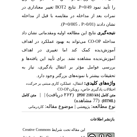
را تأیید نمود 0/49=P. نتایج BOT2 تغییر معناداری در
نمرات بعد از مداخله در مقایسه با قبل از مداخله
نشان دادند (P=0/005 ، P>0/01).
نتیجه‌گیری
نتایج این مطالعه اولیه ومقدماتی نشان داد
مداخله CO-OP می‌تواند به بهبود عملکرد در اهداف
آموزش‌دیده کمک کند اما تغییری در اهداف
آموزش‌ندیده مشاهده نشد. برای تأیید این یافته‌ها و
بررسی عوامل مؤثر بر انتقال یادگیری، نیاز به
تحقیقات بیشتر با نمونه‌های بزرگتر وجود دارد.
واژه‌های کلیدی:
،
،
انتقال
عملکرد کاری مبتنی بر حرکت
،
اختلالات یادگیری خاص
رویکردCO-OP
(۲۶۲ دریافت)
| |
متن کامل
[PDF 2183 kb]
متن کامل
(77 مشاهده)
(HTML)
نوع مطالعه:
| موضوع مقاله:
پژوهشی
کاردرمانی
بازنشر اطلاعات
این مقاله تحت شرایط
Creative Commons