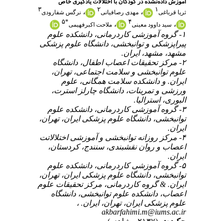
آموزش داده‌نشده در کودکان با اختلالات یادگیری خاص
۳
۲
۱
،
،
ثریا قرباغی
مهدی رصافیانی
نرگس شفارودی
۵
*
۴
،
،
سید داوود معینی
ملاحت اکبرفهیمی
۱- گروه آموزشی کاردرمانی، دانشکده علوم
پیراپزشکی و توانبخشی، دانشگاه علوم پزشکی
مشهد، مشهد، ایران.
۲- مرکز تحقیقات اعصاب اطفال، دانشگاه
علوم توانبخشی و سلامت اجتماعی، تهران،
ایران. و دانشکده سلامت همگانی، علوم
ورزشی و تمرینات، دانشگاه چارلز استرت،
البوری، استرالیا.
۳- گروه آموزشی کاردرمانی، دانشکده علوم
توانبخشی، دانشگاه علوم پزشکی ایران، تهران،
ایران.
۴- مرکز روزانه توانبخشی و آموزشی اختلالاتت
اعصاب و روان نقشبندی، سنندج، کردستان،
ایران.
۵- گروه آموزشی کاردرمانی، دانشکده علوم
توانبخشی، دانشگاه علوم پزشکی ایران، تهران،
ایران. & گروه کاردرمانی، مرکز تحقیقات علوم
اعصاب، دانشکده علوم توانبخشی، دانشگاه
علوم پزشکی ایران، تهران، ایران. ،
akbarfahimi.m@iums.ac.ir