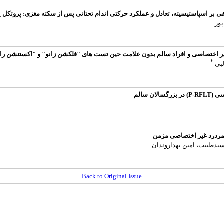
 اسپاستیسیته، تعادل و عملکرد حرکتی اندام تحتانی پس از سکته مغزی: پروتکل یک 
ور
 غیر اختصاصی و افراد سالم بدون علامت حین تست های "فلکشن زانو" و "اکستنشن را
*
لبی
 سالم
 کمردرد غیر اختصاصی مزمن
سیدطبیب، امین بهداروندان
Back to Original Issue