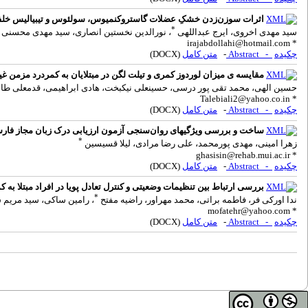
اثرات سوزن‌زدن خشکِ عضلات گاستروکنمیوس، سولئوس و تیبیالیس خلفی بر
*
سید مهدی اخروی، ایرج عبداللهی
، نورالدین نخستین انصاری، سید مهدی محسنی پ
irajabdollahi@hotmail.com
*
چکیده
- Abstract
-
متن کامل
(DOCX)
مقایسه ی میزان لوردوز کمری و تیلت لگن در مبتلایان به کمردرد مزمن
حسین الهی، محمد تقی پور درسی، حسینعلی نیکبخت، هادی ابراهیمی، قدمعلی طا
Talebiali2@yahoo.co.in
*
چکیده
- Abstract
-
متن کامل
(DOCX)
ساخت و بررسی ویژگیهای روان‌سنجی آزمون ارزیابی درک زبان مجاز فارسی (P-RFLT) در بزرگسالان
*
زهرا امینی، مهدی پورمحمد، علی رضا مرادی، لیلا قسیسین
ghasisin@rehab.mui.ac.ir
*
چکیده
- Abstract
-
متن کامل
(DOCX)
بررسی ارتباط بین تنظیمات وضعیتی و کنترل تعادل پویا در افراد مبتلا به
*
ندا اورکی فر، فاطمه براتی، محمد مهراور، راضیه مفتح
، رامین ساکی، سید مریم 
mofatehr@yahoo.com
*
چکیده
- Abstract
-
متن کامل
(DOCX)