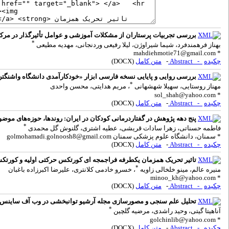
بررسی تجربیات پرستاران از مشکلات آموزشی و عوامل تأثیرگذار در مرکز
*
بهناز فرهمندفرد، شیما شیراوژن، لیلا رفیعی وردنجانی، مهدیه مطیعی
mahdiehmotie71@gmail.com
*
چکیده
- Abstract
-
متن کامل
(DOCX)
بررسی روایی و پایایی نسخه فارسی ابزار «خودکارآمدی دانشگاه واشنگ
*
مهناز روستایی، سهیلا شهشهانی
، مریم هدایتی، محسن واحدی
sol_shah@yahoo.com
*
چکیده
- Abstract
-
متن کامل
(DOCX)
پنج دهه پژوهش در گفتاردرمانی کودکان در ایران: روندها، حوزه‌های موض
*
فاطمه حسناتی، زهرا سادات قریشی، عطیه اشتری، گلنوش گل محمدی
* سمنان، دانشگاه علوم پزشکی سمنان
golmohamadi.golnoosh8@gmail.com
چکیده
- Abstract
-
متن کامل
(DOCX)
تاثیر تحریک همزمان یکطرفه فراجمجه ای کورتکس حرکتی اولیه و کورتکس
*
منیره عالم، مینو خلخالی زاویه
، خسرو خادمی کلانتری، علیرضا اکبرزاده باغبان
minoo_kh@yahoo.com
*
چکیده
- Abstract
-
متن کامل
(DOCX)
تحلیل علم سنجی و مصورسازی مجله آرشیو توانبخشی در وب آف ساینس (2005-2025
*
آناهیتا گیتی، وحید راشدی، مرضیه گلچین
golchinlib@yahoo.com
*
چکیده
- Abstract
-
متن کامل
(DOCX)