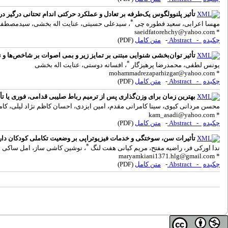
تأثیر پلنوولگوس یک‌طرفه بر تعادل و عملکرد حرکتی اندام تحتانی درگیر در
*
مهسا اعرابی، سعید فطوره چی
، سیدعلی حسینی، عنایت اله بخشی، سیدمصطفی
saeidfatorehchy@yahoo.com
*
چکیده
- Abstract
-
متن کامل
(PDF)
تأثیر توان‌بخشی شنوایی مبتنی بر تمایز زیر و بمی اصوات بر شاخص‌ها 
*
یونس لطفی، محمدرضا پرهیزگار
، افسانه دوستی، عنایت اله بخشی
mohammadrezaparhizgar@yahoo.com
*
چکیده
- Abstract
-
متن کامل
(PDF)
بهترین زمان برای وزن‌گذاری پس از ترمیم رباط صلیبی قدامی، فوری یا تأخ
محسن مردانی کیوی، سینا کامرانی مقدم، امین ایزدی، احسان کاظم نژاد لیلی، ک
kam_asadi@yahoo.com
*
چکیده
- Abstract
-
متن کامل
(PDF)
تأثیرات سن، سوختگی و خدمات فیزیوتراپی بر وضعیت تکاملی کودکان د
*
ندا اورکی فر، راضیه مفتح، مریم کیانی هفت لنگ
، نوشین کاشی ساز، امل ساکی م
maryamkiani1371.hlg@gmail.com
*
چکیده
- Abstract
-
متن کامل
(PDF)