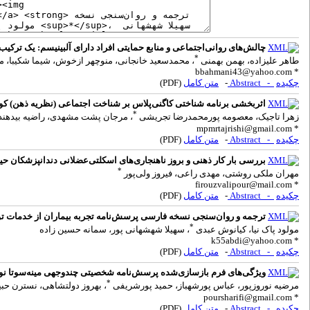
چالش‌های روانی‌اجتماعی و منابع حمایتی افراد دارای آلبینیسم: یک ترک
*
طاهر علیزاده، بهمن بهمنی
، محمدسعید خانجانی، منوچهر ازخوش، شیما شکیبا،
bbahmani43@yahoo.com
*
چکیده
- Abstract
-
متن کامل
(PDF)
اثربخشی برنامه شناختی کاگنی‌پلاس بر شناخت اجتماعی (نظریه ذهن) کودکان 6 تا 11 سال دچار اختلال طی
*
زهرا تاجیک، معصومه پورمحمدرضا تجریشی
، مرجان پشت مشهدی، راضیه بیدهند
mpmrtajrishi@gmail.com
*
چکیده
- Abstract
-
متن کامل
(PDF)
بررسی بار کار ذهنی و بروز ناهنجاری‌های اسکلتی‌عضلانی دندانپزشکان ح
*
مهران ملکی روشتی، مهدی راعی، فیروز ولی‌پور
firouzvalipour@mail.com
*
چکیده
- Abstract
-
متن کامل
(PDF)
ترجمه و روان‌سنجی نسخه فارسی پرسش‌نامه تجربه بیماران از خدمات توان‌
*
مولود پاک نیا، کیانوش عبدی
، سهیلا شهشهانی پور، سمانه حسین زاده
k55abdi@yahoo.com
*
چکیده
- Abstract
-
متن کامل
(PDF)
ویژگی‌های فرم بازسازی‌شده پرسش‌نامه شخصیتی چندوجهی مینه‌سوتا نوجو
*
مرضیه نوروزپور، عباس پورشهباز، حمید پورشریفی
، بهروز دولتشاهی، نسترن حبی
poursharifi@gmail.com
*
چکیده
- Abstract
-
متن کامل
(PDF)