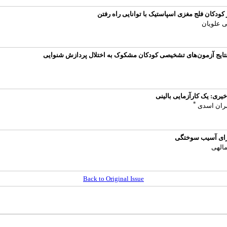
 کودکان فلج مغزی اسپاستیک با توانایی راه رفتن
 علویان
و نتایج آزمون‌های تشخیصی کودکان مشکوک به اختلال پردازش شنوایی
یری: یک کارآزمایی بالینی
*
امران اسدی
ارای آسیب سوختگی
الهی
Back to Original Issue