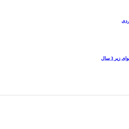
ردی
یر 3 سال