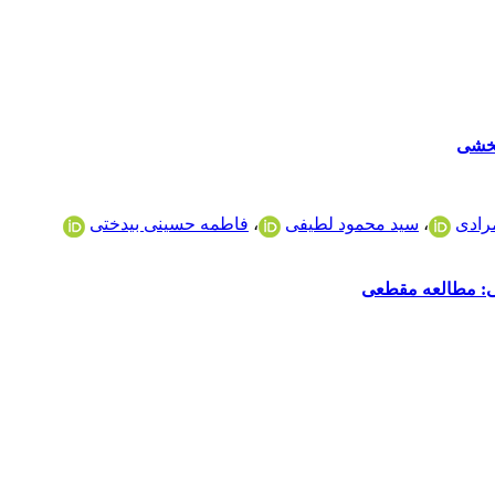
بخشی
رادی
،
سید محمود لطیفی
،
فاطمه حسینی بیدختی
نی: مطالعه مقطعی