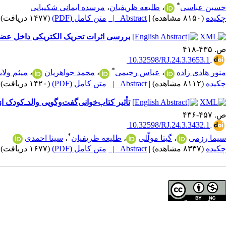
*
حسین عباسی
،
طلیعه ظریفیان
،
مرسده ایمانی شکیبایی
چکیده
(۸۱۵۰ مشاهده)
|
Abstract |
متن کامل (PDF)
(۱۴۷۷ دریافت)
|
بررسی اثرات تحریک الکتریکی داخل عضلا
ص. ۴۳۵-۴۱۸
‎ 10.32598/RJ.24.3.3653.1
*
منور هادی زاده
،
عباس رحیمی
،
محمد جواهریان
،
میثم ولای
چکیده
(۸۱۱۲ مشاهده)
|
Abstract |
متن کامل (PDF)
(۱۴۲۰ دریافت)
|
تأثیر کتاب‌خوانی‌گفت‌وگویی والد‌ـ‌کودک از
ص. ۴۵۷-۴۳۶
‎ 10.32598/RJ.24.3.3432.1
*
سیما رزمی
،
گیتا مولّلی
،
طلیعه ظریفیان
،
سینا احمدی
چکیده
(۸۳۳۷ مشاهده)
|
Abstract |
متن کامل (PDF)
(۱۶۷۷ دریافت)
|
تمامی آثار مجله آرشیو توانبخشی تحت مجوز Attribution-NonCommercial 4.0 هستند.
تماس با ما