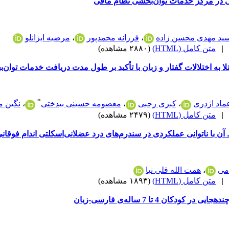
ی در مرکز خدمات توان‌بخشی نظام مافی
ید مهدی محسن زاده
،
فرزانه محمدپور
،
مرضیه ایزانلو
متن کامل (HTML)
(۲۸۸۰ مشاهده)
 به اختلالات گفتار و زبان با تأکید بر طول مدت دریافت خدمات توان‌
*
ماد اژدری
،
کبری رجبی
،
معصومه حسینی بیدختی
،
نگین م
متن کامل (HTML)
(۲۴۷۹ مشاهده)
آن با ناتوانی عملکردی در سندرم‌های درد عضلانی‌اسکلتی اندام فوقا
می
،
همت الله قلی نیا
متن کامل (HTML)
(۱۸۹۳ مشاهده)
ان 4 تا 7 ساله‌ی فارسی-زبان