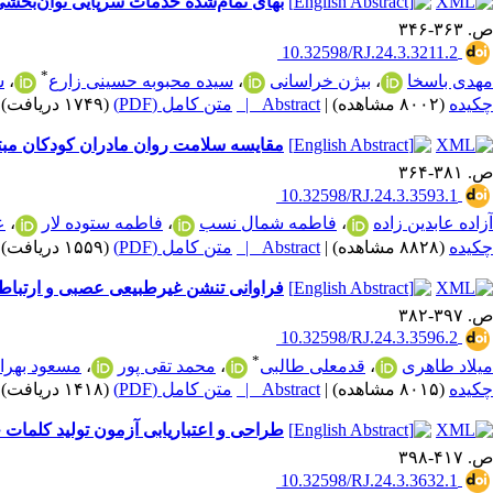
بهای تمام‌شده خدمات سرپایی توان‌بخش
ص. ۳۶۳-۳۴۶
‎ 10.32598/RJ.24.3.3211.2
*
مهدی باسخا
،
بیژن خراسانی
،
سیده محبوبه حسینی زارع
،
س
چکیده
(۸۰۰۲ مشاهده)
|
Abstract |
متن کامل (PDF)
(۱۷۴۹ دریافت)
|
مقایسه سلامت روان مادران کودکان مبتلا
ص. ۳۸۱-۳۶۴
‎ 10.32598/RJ.24.3.3593.1
آزاده عابدین زاده
،
فاطمه شمال نسب
،
فاطمه ستوده لار
،
ع
چکیده
(۸۸۲۸ مشاهده)
|
Abstract |
متن کامل (PDF)
(۱۵۵۹ دریافت)
|
فراوانی تنشن غیر‌طبیعی عصبی و ارتباط 
ص. ۳۹۷-۳۸۲
‎ 10.32598/RJ.24.3.3596.2
*
میلاد طاهری
،
قدمعلی طالبی
،
محمد تقی پور
،
مسعود بهرا
چکیده
(۸۰۱۵ مشاهده)
|
Abstract |
متن کامل (PDF)
(۱۴۱۸ دریافت)
|
طراحی و اعتباریابی آزمون تولید کلمات چندهجایی در کودک
ص. ۴۱۷-۳۹۸
‎ 10.32598/RJ.24.3.3632.1