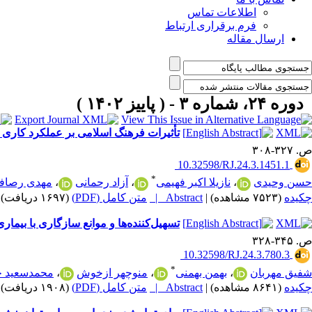
اطلاعات تماس
فرم برقراری ارتباط
ارسال مقاله
دوره ۲۴، شماره ۳ - ( پاییز ۱۴۰۲ )
تأثیرات فرهنگ اسلامی بر عملکرد کاری 
ص. ۳۲۷-۳۰۸
‎ 10.32598/RJ.24.3.1451.1
*
حسن وحیدی
،
نازیلا اکبر فهیمی
،
آزاد رحمانی
،
مهدی رصافی
چکیده
(۷۵۲۳ مشاهده)
|
Abstract |
متن کامل (PDF)
(۱۶۹۷ دریافت)
|
تسهیل‌کننده‌ها و موانع سازگاری با بیمار
ص. ۳۴۵-۳۲۸
‎ 10.32598/RJ.24.3.780.3
*
شفیق مهربان
،
بهمن بهمنی
،
منوچهر ازخوش
،
محمدسعید خ
چکیده
(۸۶۴۱ مشاهده)
|
Abstract |
متن کامل (PDF)
(۱۹۰۸ دریافت)
|