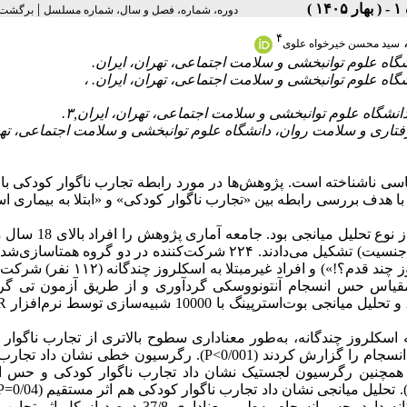
|
دوره، شماره، فصل و سال، شماره مسلسل
برگشت 
۴
سید محسن خیرخواه علوی
فتاری و سلامت روان، دانشگاه علوم توانبخشی و سلامت اجتماعی، ته
 ناشناخته است. پژوهش‌ها در مورد رابطه تجارب ناگوار کودکی با اب
ه با هدف بررسی رابطه بین «تجارب ناگوار کودکی» و «ابتلا به بیماری ا
پژوهش حاضر یک مطالعه مقطعی توصیفی-همبستگی از نوع تحلیل م
بیماری اسکلروز چندگانه و افراد غیرمبتلای همتای آنان (از نظر سن و جنسیت) تشکیل می‌دادند. ۲۲۴ شرکت‌کننده در دو گروه
مبتلا به اسکلروز چندگانه (۱۱۲ نفر از اعضای سازمان مردم‌نهاد «امروز چند قدم؟!») و افراد غ
 و مقیاس حس انسجام آنتونووسکی گردآوری و از طریق آزمون تی گرو
 به اسکلروز چندگانه، به‌طور معناداری سطوح بالاتری از تجارب ناگوار
(به‌ویژه تجارب مرتبط با والدین و خانواده) و سطوح پایین‌تری از حس انسجام را گزارش کردند (0/001>P). رگرسیون خطی 
کی به‌‌طور معناداری حس انسجام را پیش‎بینی می‌کند (0/001>P). همچنین رگرسیون لجستیک نشان داد تجارب ناگوار کودکی 
اثر غیرمستقیم معناداری (0/001>P) بر ابتلا به بیماری اسکلروز چندگانه دارد. حس انسجام به‌طور معناداری 7/8