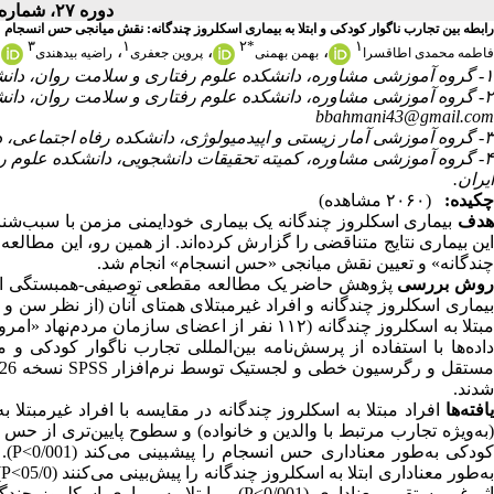
دوره ۲۷، شماره ۱ - ( بهار ۱۴۰۵ )
رابطه بین تجارب ناگوار کودکی و ابتلا به بیماری اسکلروز چندگانه: نقش میانجی حس انسجام
۳
۱
۲
*
۱
،
،
،
،
فاطمه محمدی اطاقسرا
بهمن بهمنی
پروین جعفری
راضیه بیدهندی
۱- گروه آموزشی مشاوره، دانشکده علوم رفتاری و سلامت روان، دانشگاه علوم توانبخشی و سلامت اجتماعی، تهران، ایران.
۲- گروه آموزشی مشاوره، دانشکده علوم رفتاری و سلامت روان، دانشگاه علوم توانبخشی و سلامت اجتماعی، تهران، ایران. ،
bbahmani43@gmail.com
۳- گروه آموزشی آمار زیستی و اپیدمیولوژی، دانشکده رفاه اجتماعی، دانشگاه علوم توانبخشی و سلامت اجتماعی، تهران، ایران,۳.
۴- گروه آموزشی مشاوره، کمیته تحقیقات دانشجویی، دانشکده علوم ر
ایران.
چکیده:
(۲۰۶۰ مشاهده)
هدف
بیماری اسکلروز چندگانه یک بیماری خودایمنی مزمن با سبب‌شناسی
این بیماری نتایج متناقضی را گزارش کرده‌اند. از همین ‌رو، این مطالع
چندگانه» و تعیین نقش میانجی «حس انسجام» انجام شد.
وش بررسی
داده‌ها با استفاده از پرسش‌نامه بین‌المللی تجارب ناگوار کودکی
شدند.
افته‌ها
افراد مبتلا به اسکلروز چندگانه در مقایسه با افراد غیرمبتلا
کود