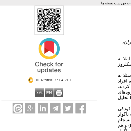
به فهرست نسخه ها
ران،
تلا به
سکلروز
یانجی بود. جامعه آماری پژوهش را افراد بالای 18 سال مبتلا به
‎ 10.32598/RJ.27.1.4121.1
 همتاسازی‌‌شده افراد
یرمبتلا به اسکلروز چندگانه (۱۱۲ نفر) شرکت کردند.
ه‌های
مستقل و رگرسیون خطی و لجستیک توسط نرم‌افزار SPSS نسخه 26 و تحلیل میانجی بوت‌استرپینگ با 10000 شبیه‌سازی توسط نرم‌افزار R تحلیل
 کودکی
نشان داد تجارب ناگوار
و حس انسجام
به‌طور معناداری ابتلا به اسکلروز چندگانه را پیش‌بینی می‌کنند (05/0>P). تحلیل میانجی نشان داد تجارب ناگوار کودکی هم اثر مستقیم (0/04=P) و هم
3 درصد از کل اثر تجارب ناگوار