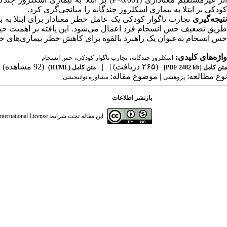
کودکی بر ابتلا به بیماری اسکلروز چندگانه را میانجی‌گری کرد.
نتیجه‌گیری
تجارب ناگوار کودکی یک عامل خطر معنادار برای ابتلا به ب
طریق تضعیف حس انسجام فرد اعمال می‌شود. این یافته بر اهمیت حیات
حس انسجام به‌عنوان یک راهبرد بالقوه برای کاهش خطر بیماری‌های خود
واژه‌های کلیدی:
،
،
اسکلروز چندگانه
تجارب ناگوار کودکی
حس انسجام
(۲۶۵ دریافت)
| |
(92 مشاهده)
متن کامل
[PDF 2482 kb]
متن کامل (HTML)
نوع مطالعه:
| موضوع مقاله:
پژوهشی
مشاوره توانبخشی
بازنشر اطلاعات
این مقاله تحت شرایط
ternational License