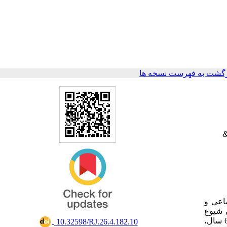
گشت به فهرست نسخه ها
&
اعی و
ا بودن شیوع
معلولیت، نیاز به خدمات توا‌ن‌بخشی به‌طور فزاینده‌ای رو به افزایش است [2] و پیش‌بینی می‌شود تا سال 2050، حدود 2/1 میلیارد نفر بالای 60 سال،
‎ 10.32598/RJ.26.4.182.10