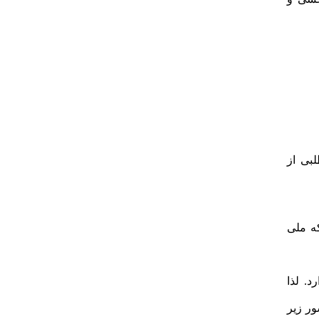
بی از
ه ملی
د. لذا
ور زیر