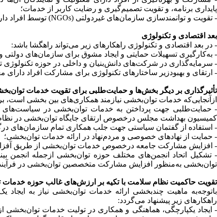
پایداری برنامه، و تقویت تصمیم‌گیری و رضایت کاربر از خدمات؛
- تقویت و توانمندسازی سازمان‌های غیردولتی (NGOs) توسط افراد دارای معلولیت و با حمایت بخش دولتی.
بعد اقتصادی و تکنولوژی
- در بعد اقتصادی و تکنولوژی راهکارهای زیر می‌تواند راهگشا باشد:
- به‌کارگیری تسهیلات حمایتی و ایجاد مشوق برای سازمان‌های دولتی
- سرمایه‌گذاری در شرکت‌های دانش‌بنیان و داخلی در حوزه تکنولوژی ت
- ارتقای و بهبودزیر ساختارهای تکنولوژی برای مشارکت افراد دارای م
تأثیرگذاری بر دیگر بخش‌ها و حمایت‌طلبی برای تقویت خدمات توا‌ن‌ب
ازآنجایی‌که خدمات توا‌ن‌بخشی نیازمند همکاری‌های بین بخشی است، بر
- حمایت‌طلبی جهت پرداختن به خدمات توا‌ن‌بخشی در سیاست‌های ک
کمیسیون بهداشت مجلس درخصوص ارتقای جایگاه توا‌ن‌بخشی در نظا
- استفاده از گفتمان سیاستی جهت جلب همکاری تمام سازمان‌های درگیر
- حمایت از نهادهای خصوصی و مردم‌نهاد در ارائه خدمات توا‌ن‌بخشی؛
- افزایش مشارکت جامعه درخصوص خدمات توا‌ن‌بخشی از طریق آفزا
- تشکیل اتحاد انجمن‌های مختلف حوزه توا‌ن‌بخشی ازجمله انجمن بی
توا‌ن‌بخشی به‌منظور افزایش مشارکت متخصصین توا‌ن‌بخشی در فرآین
تقویت حاکمیت نظام سلامت با تکیه بر ارزش‌های غالب حوزه خدمات ت
با‌توجه‌به ماهیت چندبخشی ارائه خدمات توا‌ن‌بخشی نیاز به ایجاد 
راهکارهای زیر پیشنهاد می‌گردد:
- ایجاد یکپارچگی، هماهنگی و همکاری در تولیت خدمات توا‌ن‌بخشی 