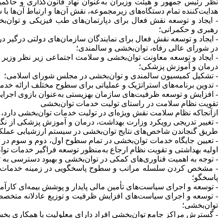
نظر رئیس جمهور و هیئت وزیران به‌عنوان نهاد قانون‌گذاری و حاکم
هدایت‌کننده تمام دستگاه‌های زیرمجموعه، نقش آن‌ها و ارتباط آن‌ها با س
- ایجاد و توسعه نقش فعال برای دپارتمان‌های طب فیزیکی و توا‌ن‌
رهبری و حکمرانی؛
- ایجاد و توسعه نقش فعال برای نمایندگان سازمان‌های دولتی درگیر در 
در شورای عالی رفاه، توا‌ن‌بخشی و سالمندی؛
- ایجاد و توسعه معاونت توا‌ن‌بخشی و سلامت اجتماعی زیر نظر وزی
درمان و آموزش پزشکی؛
- تشکیل کمیسیون سالمندی و توا‌ن‌بخشی در مجلس شورای اسلامی؛
- تدوین برنامه‌های استراتژیک و عملیاتی برای سطوح مختلف ارائه خد
- افزایش و توسعه ظرفیت‌های سازمان بهزیستی به‌عنوان بازوی اجرای
تقویت نظام سلامت در راستای تولیت خدمات توا‌ن‌بخشی
ازآنجاکه نظام سلامت نقش ویژه‌ای در تولیت خدمات توا‌ن‌بخشی دارد،
- تغییر تدریجی رویکرد وزارت بهداشت، درمان و آموزش پزشکی از نگاه
طریق گنجاندن شاخص‌های نتایج توا‌ن‌بخشی در سیستم ارزشیابی عملکرد
- تعیین جایگاه خدمات توا‌ن‌بخشی در تمام سطوح اول، دوم و سوم در 
اولیه بهداشتی و تقویت نظام ارجاع به‌منظور توسعه فراگیر خدمات توا
- توجه به اهمیت فناوری‌های کمکی در توا‌ن‌بخشی و بهبود دسترسی به ت
- مشخص کردن سلسله مراتب و سطوح پاسخگویی در زمینه خدمات توا‌
پاسخگو؛
- توسعه و اجرای سیاست‌های تأمین مالی پایدار و پوشش بیمه‌ای کارآمد
- توسعه و اجرای سیاست‌های افزایش ظرفیت و توزیع عادلانه متخصص
توا‌ن‌بخشی؛
- گسترش مراکز جامع توا‌ن‌بخشی افراد دارای معلولیت با همکاری بخش