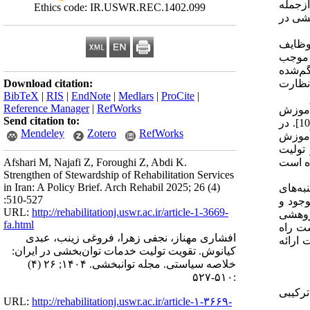
‌و متوسط ازجمله
Ethics code: IR.USWR.REC.1402.099
بخشی در
وظایف
 موجب
 حلقه گم‌شده
 نظارت
Download citation:
BibTeX
|
RIS
|
EndNote
|
Medlars
|
ProCite
|
Reference Manager
|
RefWorks
ت بهداشت، درمان و آموزش
Send citation to:
پزشکی به‌عنوان متولی نظام سلامت معرفی شده است. بااین‌حال این مسئله در ایران هنوز به‌عنوان یک چالش حل‌نشده باقی مانده است [10]. در
Mendeley
Zotero
RefWorks
 آموزش
، 10]. حاصل این ابهام در تولیت
ده است
Afshari M, Najafi Z, Foroughi Z, Abdi K.
Strengthen of Stewardship of Rehabilitation Services
in Iran: A Policy Brief. Arch Rehabil 2025; 26 (4)
ه‌های
:510-527
وجود و
URL:
http://rehabilitationj.uswr.ac.ir/article-1-3669-
صل این کار پژوهشی
fa.html
ت راه
افشاری مهناز، نجفی زهرا، فروغی زینب، عبدی
ارائه
کیانوش. تقویت تولیت خدمات توا‌ن‌بخشی در ایران:
خلاصه سیاستی. مجله توانبخشی. ۱۴۰۴; ۲۶ (۴)
:۵۱۰-۵۲۷
ادشده به‌صورت ترکیبی
URL:
http://rehabilitationj.uswr.ac.ir/article-۱-۳۶۶۹-