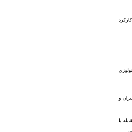
ارکرد
نولوژی
یران و
له با
بخشی و