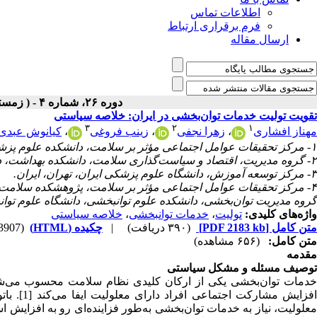
اطلاعات تماس
فرم برقراری ارتباط
ارسال مقاله
دوره ۲۶، شماره ۴ - ( زمستان ۱۴۰۴ )
تقویت تولیت خدمات توا‌ن‌بخشی در ایران: خلاصه سیاستی
۳
۲
۱
مهناز افشاری
،
زهرا نجفی
،
زینب فروغی
،
کیانوش عبدی
۱- مرکز تحقیقات عوامل اجتماعی مؤثر بر سلامت، دانشکده علوم پزشکی ساوه، ساوه، ایران.
۲- گروه مدیریت، اقتصاد و سیاست‌گذاری سلامت، دانشکده بهداشت، دانشگاه علوم پزشکی تهران، تهران، ایران.
۳- مرکز توسعه آموزش، دانشگاه علوم پزشکی ایران، تهران، ایران.
۴- مرکز تحقیقات عوامل اجتماعی مؤثر بر سلامت، پژوهشکده سلامت ا
گروه مدیریت توا‌ن‌بخشی، دانشکده علوم توانبخشی، دانشگاه علوم توان
واژه‌های کلیدی:
تولیت
،
خدمات توانبخشی
،
خلاصه سیاستی
متن کامل
[PDF 2183 kb]
(۳۹۰ دریافت)
|
چکیده (HTML)
(3907 مشاهده)
متن کامل:
(۶۵۶ مشاهده)
مقدمه
توصیف مسئله و مشکل سیاستی
خدمات توا‌ن‌بخشی یکی از ارکان کلیدی نظام سلامت محسوب می‌شو
افزایش مش