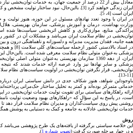
ایران زندگی خواهند کرد [3]. بااین‌حال، نبود ساختا
ایران است [4، 5].
در ایران با وجود تعدد نهادهای مسئول در این حوزه، هنوز تولیت 
وزارت بهداشت، درمان و آموزش پزشکی، سازمان بهزیستی، هلال‌اح
توا‌ن‌بخشی در نظام سلامت ایران می‌باشد و مشکلات آن در کشور را
همه جانبه، فقدان مدیریت مدبرانه و دلسوزانه و ناهماهنگی درون و بین بخشی
ایران، از دهه 1360 سازمان بهزیستی به‌عنوان متولی ا
توا‌ن‌بخشی، قرار نگرفتن توا‌ن‌بخشی در اولویت سیاست‌های نظام س
[11-13].
باوجوداین شواهد، هنوز شکاف جدی در دانش سیاستی ایران درباره ت
خدماتی متمرکز بوده‌اند و کمتر به تحلیل ساختار حک‌مرانی پرداخته‌ان
است، در پاسخ به این سؤال که «راهکارهای بهبود وضعیت تولیت نام
روشنی پیش روی سیاست‌گذاران و مدیران نظام سلامت قرار دهد تا با
خدمات توا‌ن‌بخشی عادلانه به جامعه و کمک به دستیابی به پوشش همگا
روش
و در چهار مرحله صورت گرفت (
تصویر شماره 1
).