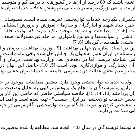
معادل بیش از 22 درصد از جمعیت جهان، به خدمات توا‌ن‌بخشی نیاز داشته باشند که 80 درصد از آن‌ها در کشورهای با درآمد کم 
ر تولیت مشخص و کارآمد، مانعی بزرگ در مسیر دستیابی به پوشش عادلانه خدمات توا‌ن‌
و حکمرانی یکپارچه خدمات توا‌ن‌بخشی تعریف نشده است. همپوشانی 
مر، بنیاد شهید و ایثارگران و سازمان آموزش و پرورش استثنایی
پراکندگی منابع، موازی‌کاری و کاهش اثربخشی سیاست‌ها شده است [6، 7]. مطالعات و شواهد موجود تأکید دارند که تولیت
 ناشی از سیاست‌ها و قوانین نامتوازن، مداخله غیرمسئولانه، ضعف
 طبقه‌بندی کرده‌اند [6، 7].
در اسناد بالادستی کشور ازجمله سیاست‌های کلی سلامت [8] و همچنین در اسناد، سازمان جهانی بهداشت [9]، وزار
صلی توا‌ن‌بخشی شناخته می‌شد. اما در دهه‌های بعد، وزارت بهداشت، درمان و
پزشکی و سایر نهادها نیز وارد عرصه ارائه خدمات شدند که نتیجه آن چندپارگی و موازی‌کاری بوده است [5
لامت و عدم تحقق عدالت در دسترسی جامعه به خدمات توا‌ن‌بخشی بو
ولیت خدمات توا‌ن‌بخشی وجود دارد. بیشتر مطالعات موجود بر جنب
د. ازاین‌رو، نویسندگان با انجام یک پژوهش ترکیبی به تحلیل وضعیت م
ارائه راهکارهای سیاستی برای تقویت تولیت خدمات توا‌ن‌بخشی در ایران پرداختند [10، 14، 15]. خلاصه سیاستی حاضر که حا
شخص خدمات توا‌ن‌بخشی در ایران چیست؟» تهیه شده است و امید اس
 مشخص کردن و تقویت جایگاه تولیت توا‌ن‌بخشی، گام مهمی در جهت 
نی سلامت بردارند.
این خلاصه سیاستی برگرفته از یافته‌های یک طرح پژوهشی می‌باشد که توسط نویسندگان در سال 1403 انجام شد. مطالعه ی