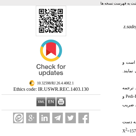
ت به فهرست نسخه ها
z.sad
 است و
نمایند.
‎ 10.32598/RJ.26.4.4082.1
 ترجمه شامل ترجمه
Ethics code: IR.USWR.REC.1403.130
روبه‌جلو، بررسی اعتبار صوری و محتوایی، ترجمه معکوس و روایی صوری (مصاحبه‌های شناختی) بود. همچنین، روایی سازه (روایی همگرا با پرسش‌نامه Pedi-EAT و
یل داده‌ها با نرم‌افزار SPSS نسخه 25 و آزمون‌های ضریب
ICFQ از روایی مطلوب و ویژگی‌های روان‌سنجی قابل‌قبولی برخوردار بود. شاخص روایی محتوایی (CVI) آن برابر با 0/95 به دست
2
=157