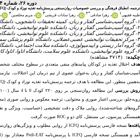
دوره ۲۶، شماره ۴ - ( زمستان ۱۴۰۴ )
ترجمه، انطباق فرهنگی و بررسی خصوصیات روان‌سنجی پرسش‌نامه تغذیه نوزاد و کودک (ICFQ)
۴
۳
۲
*
۱
،
،
،
،
طیبه فقیهی
زهرا صادقی
زهرا سادات قریشی
مریم مخلصین
۱- گروه آسیب‌شناسی گفتار و زبان، کمیته تحقیقات دانشجویی، دانشگاه علوم توانبخشی و سلامت اجتماعی، تهران، ایران.
۲- گروه آسیب‌شناسی گفتار و زبان، دانشکده علوم توانبخشی، دانشگاه علوم توانبخشی و سلامت اجتماعی، تهران، ایران. ،
۳- گروه آسیب‌شناسی گفتار و زبان، دانشکده علوم توانبخشی، دانشگاه علوم توانبخشی و سلامت اجتماعی، تهران، ایران.
۴- مرکز تحقیقات توانبخشی عصبی‌عضلانی، دانشگاه علوم پزشکی سمنان، سمنان، ایران.
۵- گروه آمار زیستی و اپیدمیولوژی، دانشکده سلامت اجتماعی، دانشگاه علوم توانبخشی و سلامت اجتماعی، تهران، ایران.
۶- گروه علوم توانبخشی، دانشکده علوم سلامت، دانشگاه اتاوا، اتاوا،کانادا.
چکیده:
(۳۷۱۴ مشاهده)
دف
اختلال تغذیه در کودکان پیامدهای منفی‌ متعددی در سطوح مختلف شخص
آسیب‌شناسان گفتار و زبان به‌عنوان عضوی از تیم درمان این اختلالات، نیازمند د
به‌همین منظور، این مطالعه با هدف ترجمه پرسش‌نامه تغذیه نوزاد و کودک (ICFQ) و بررسی ویژگی‌های روان‌سنجی آن در کودکان فارسی‌زبان انجام شد.
وش بررسی
همبستگی پیرسون، تی مستقل، کای دو و ROC صورت گرفت.
افته‌ها
مد و همبستگی نسخه فارسی ICFQ با پرسش‌نامه Pedi-EAT معنادار بود (0/01>P و 0/46=r). توافق با تشخیص متخصصان 3/90 درصد گزارش شد (X