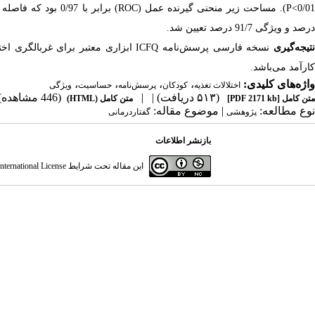
درصد و ویژگی 91/7 درصد تعیین شد.
تیجه‌گیری
نسخه فارسی پرسش‌نامه ICFQ ابزاری معتب
کارآمد می‌باشد.
واژه‌های کلیدی:
،
،
،
،
اختلالات تغذیه
کودکان
پرسش‌نامه
حساسیت
ویژگی
(۵۱۳ دریافت)
| |
(446 مشاهده)
متن کامل
[PDF 2171 kb]
متن کامل (HTML)
نوع مطالعه:
| موضوع مقاله:
پژوهشی
گفتاردرمانی
بازنشر اطلاعات
این مقاله تحت شرایط
ternational License