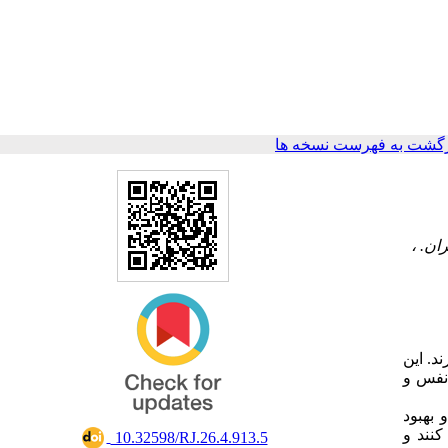
گشت به فهرست نسخه ها
د. این
‌نفس و
 بهبود
کنند و
‎ 10.32598/RJ.26.4.913.5