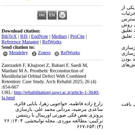
یکی از
زئیات
ر دسترس
ل روش
تعلیق
Download citation:
تعلیق
BibTeX
|
RIS
|
EndNote
|
Medlars
|
ProCite
|
Reference Manager
|
RefWorks
Send citation to:
ازسازی
Mendeley
Zotero
RefWorks
ازسازی
د بودن
ش‌های
Zarezadeh F, Khajooei Z, Babaei F, Saedi M,
Mardani M A. Prosthetic Reconstruction of
Maxillofacial Orbital Defect With Combined
Retention: Case Study. Arch Rehabil 2025; 26 (4)
:654-667
URL:
http://rehabilitationj.uswr.ac.ir/article-1-3640-
fa.html
زارع زاده فاطمه، خواجویی زهرا، بابایی فائزه،
ی بافت
ساعدی مرضیه، مردانی محمد علی. بازسازی
پروتزی نقص فکی صورتی اوربیتال با ریتنشن
ترکیبی: مطالعه موردی. مجله توانبخشی. ۱۴۰۴; ۲۶
(۴) :۶۵۴-۶۶۷