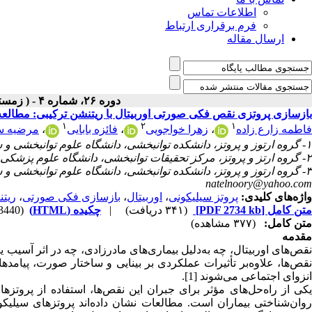
اطلاعات تماس
فرم برقراری ارتباط
ارسال مقاله
دوره ۲۶، شماره ۴ - ( زمستان ۱۴۰۴ )
بازسازی پروتزی نقص فکی صورتی اوربیتال با ریتنشن ترکیبی: مطالع
۱
۲
۱
فاطمه زارع زاده
،
زهرا خواجویی
،
فائزه بابایی
،
مرضیه س
۱- گروه ارتوز و پروتز، دانشکده توانبخشی، دانشگاه علوم توانبخشی و سلامت اجتماعی، تهران، ایران.
۲- گروه ارتز و پروتز، مرکز تحقیقات توانبخشی، دانشگاه علوم پزشکی و خدمات بهداشتی درمانی ایران، تهران، ایران.
۳- گروه ارتوز و پروتز، دانشکده توانبخشی، دانشگاه علوم توانبخشی و سلامت اجتماعی، تهران، ایران. & جمعیت هلال احمر استان یزد، یزد، ایران. ،
natelnoory@yahoo.com
واژه‌های کلیدی:
پروتز سیلیکونی
،
اوربیتال
،
بازسازی فکی صورتی
،
ریت
متن کامل
[PDF 2734 kb]
(۳۴۱ دریافت)
|
چکیده (HTML)
(3440 مشاهده)
متن کامل:
(۳۷۷ مشاهده)
مقدمه
نقص‌های اوربیتال، چه به‌دلیل بیماری‌های مادرزادی، چه در اثر آسیب ی
نقص‌ها، علاوه‌بر تأثیرات عملکردی بر بینایی و ساختار صورت، پیامد
انزوای اجتماعی می‌شوند [1].
یکی از راه‌حل‌های مؤثر برای جبران این نقص‌ها، استفاده از پروت
روان‌شناختی بیماران است. مطالعات نشان داده‌اند پروتزهای سیلیکو