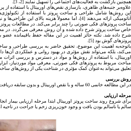
همچنین بازگشت به فعالیت‌های اجتماعی را تسهیل نمایند [2، 3].
علاوه‌بر جنبه‌های ظاهری، بازسازی نقص‌های اوربیتال با استفاده از پر
این روش‌ها شامل طراحی و ساخت پروتز با استفاده از تکنولوژی‌ه
آناتومیکی ارائه می‌دهند [4]، اما معمولاً هزینه بال
ساخت پروتزهای فکی صورتی را چند برابر می‌کند. در مطالعات پروت
خاص ساخت پروتز شرح داده شده و آن روش معرفی می‌گردد. در مطال
شرح داده شد. نکته حائز اهمیت در این مقاله حفظ باقیمانده عض
پروتزهای گوش بود [5].
باتوجه‌به اهمیت این موضوع، تحقیق حاضر به بررسی طراحی و ساخت ی
می‌کند، بلکه می‌تواند نقش مؤثری در بهبود روانی و عملکردی آن‌ها د
اوربیتال، با استفاده از روش‌ها و مواد در دسترس و بررسی اثرات مث
مباحث مربوط به پروتزهای فکی صورتی، معرفی مواد موردنیاز، ابزا
تعلیق می‌تواند به‌عنوان کمک مؤثری در شناخت یکی از روش‌های ساخت
روش بررسی
در این مطالعه خانمی 60 ساله و با نقص اوربیتال و بدون سابقه دریافت پروتز مراجعه نمودند.
مرحله ارزیابی
برای شروع روند ساخت پروتز اوربیتال ابتدا مرحله ارزیابی بیمار 
سالم یا ناسالم بودن بافت و وجود خون‌ریزی زخم یا جراحت در ناحیه اور