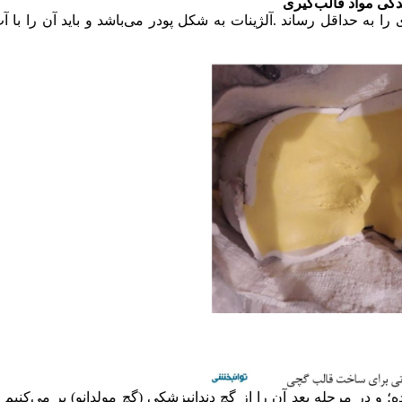
گی مواد قالب‌گیری
را به حداقل رساند .آلژینات به شکل پودر می‌باشد و باید آن را با 
 در مرحله بعد آن را از گچ دندانپزشکی (گچ مولدانو) پر می‌کنیم (