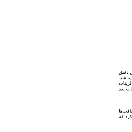
ق دقیق
یه شد.
لژینات
ات بعد
افت‌ها
رد که